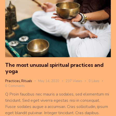
The most unusual spiritual practices and
yoga
Practices
,
Rituals
May 14, 2020
237
Views
0
Likes
0
Comments
Q Proin faucibus nec mauris a sodales, sed elementum mi
tincidunt. Sed eget viverra egestas nisi in consequat.
Fusce sodales augue a accumsan. Cras sollicitudin, ipsum
eget blandit pulvinar. Integer tincidunt. Cras dapibus.