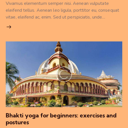
Vivamus elementum semper nisi. Aenean vulputate
eleifend tellus. Aenean leo ligula, porttitor eu, consequat
vitae, eleifend ac, enim. Sed ut perspiciatis, unde…
Bhakti yoga for beginners: exercises and
postures